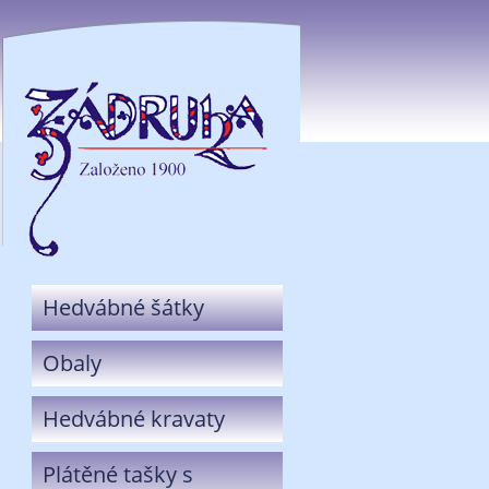
Hedvábné šátky
Obaly
Hedvábné kravaty
Plátěné tašky s