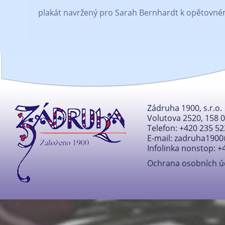
plakát navržený pro Sarah Bernhardt k opětovném
Zádruha 1900, s.r.o.
Volutova 2520, 158 
Telefon: +420 235 52
E-mail:
zadruha1900
Infolinka nonstop: +
Ochrana osobních ú