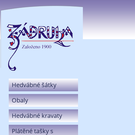
Hedvábné šátky
Obaly
Hedvábné kravaty
Plátěné tašky s