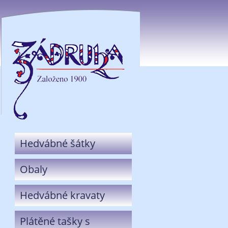
Hedvábné šátky
Obaly
Hedvábné kravaty
Plátěné tašky s